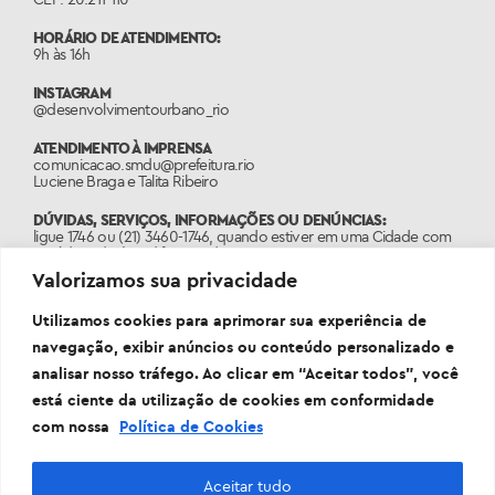
HORÁRIO DE ATENDIMENTO:
9h às 16h
INSTAGRAM
@desenvolvimentourbano_rio
ATENDIMENTO À IMPRENSA
comunicacao.smdu@prefeitura.rio
Luciene Braga e Talita Ribeiro
DÚVIDAS, SERVIÇOS, INFORMAÇÕES OU DENÚNCIAS:
ligue 1746 ou (21) 3460-1746, quando estiver em uma Cidade com
o código de área diferente do 21.
Valorizamos sua privacidade
PORTAL:
www.1746.rio
Utilizamos cookies para aprimorar sua experiência de
navegação, exibir anúncios ou conteúdo personalizado e
analisar nosso tráfego. Ao clicar em “Aceitar todos”, você
está ciente da utilização de cookies em conformidade
com nossa
Política de Cookies
Aceitar tudo