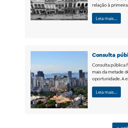
relação à primeira
Leia mais…
Consulta públ
Consulta pública 
mais da metade de
oportunidade. A en
Leia mais…
< ant