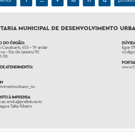
1
9
10
12
TARIA MUNICIPAL DE DESENVOLVIMENTO URB
O DO ÓRGÃO:
DÚVIDA
 Cavalcanti, 455 – 11º andar
ligue 1
va – Rio de Janeiro/RJ
código 
1-110
PORTAL
DE ATENDIMENTO:
www.17
AM
lvimentourbano_rio
NTO À IMPRENSA
ao.smdu@prefeitura.rio
aga e Talita Ribeiro