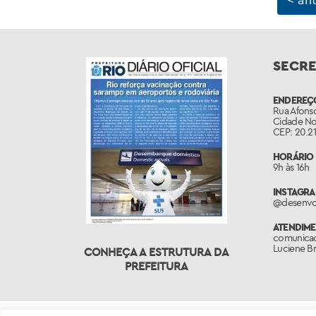
SECRE
ENDEREÇ
Rua Afonso
Cidade No
CEP: 20.21
HORÁRIO 
9h às 16h
INSTAGR
@desenvo
ATENDIME
comunicac
Luciene Br
CONHEÇA A ESTRUTURA DA
PREFEITURA