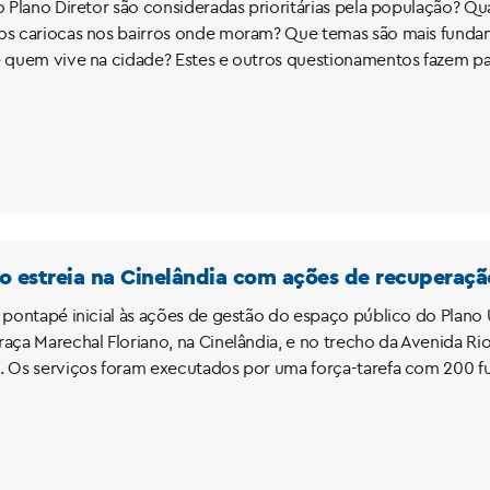
o Plano Diretor são consideradas prioritárias pela população? Qua
os cariocas nos bairros onde moram? Que temas são mais fundame
e quem vive na cidade? Estes e outros questionamentos fazem pa
o estreia na Cinelândia com ações de recuperaç
o pontapé inicial às ações de gestão do espaço público do Plan
raça Marechal Floriano, na Cinelândia, e no trecho da Avenida Ri
. Os serviços foram executados por uma força-tarefa com 200 fu