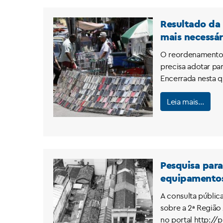
Resultado da
mais necessár
O reordenamento d
precisa adotar pa
Encerrada nesta q
Leia mais…
Pesquisa para
equipamentos
A consulta públic
sobre a 2ª Região
no portal http://