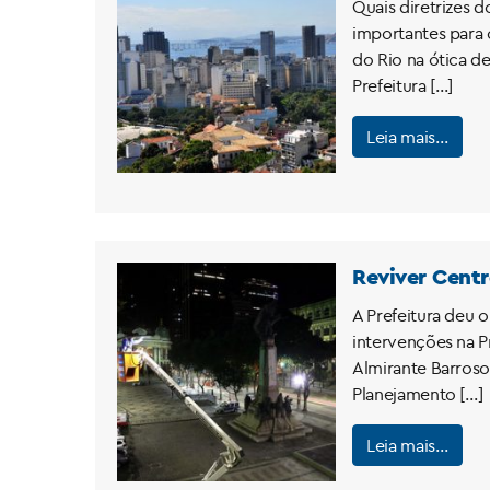
Quais diretrizes d
importantes para 
do Rio na ótica d
Prefeitura […]
Leia mais…
Reviver Centr
A Prefeitura deu 
intervenções na P
Almirante Barroso
Planejamento […]
Leia mais…