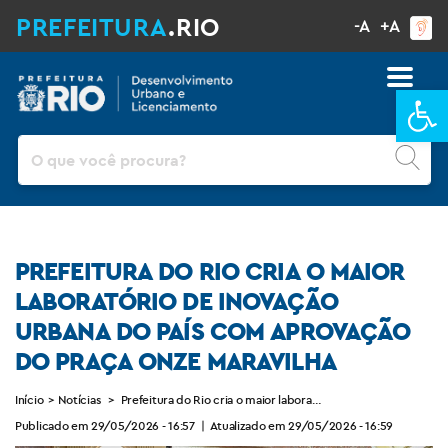
PREFEITURA
.RIO
-A
+A
Ba
Pesquisar
PREFEITURA DO RIO CRIA O MAIOR
LABORATÓRIO DE INOVAÇÃO
URBANA DO PAÍS COM APROVAÇÃO
DO PRAÇA ONZE MARAVILHA
Início
>
Notícias
>
Prefeitura do Rio cria o maior laboratório de inovação urban
Publicado em 29/05/2026 - 16:57
|
Atualizado em 29/05/2026 - 16:59