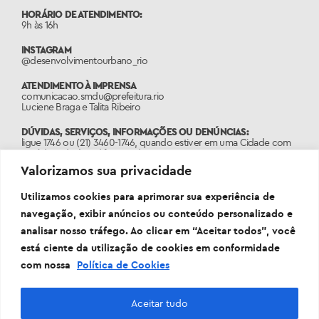
HORÁRIO DE ATENDIMENTO:
9h às 16h
INSTAGRAM
@desenvolvimentourbano_rio
ATENDIMENTO À IMPRENSA
comunicacao.smdu@prefeitura.rio
Luciene Braga e Talita Ribeiro
DÚVIDAS, SERVIÇOS, INFORMAÇÕES OU DENÚNCIAS:
ligue 1746 ou (21) 3460-1746, quando estiver em uma Cidade com
o código de área diferente do 21.
Valorizamos sua privacidade
PORTAL:
www.1746.rio
Utilizamos cookies para aprimorar sua experiência de
navegação, exibir anúncios ou conteúdo personalizado e
analisar nosso tráfego. Ao clicar em “Aceitar todos”, você
está ciente da utilização de cookies em conformidade
com nossa
Política de Cookies
Aceitar tudo