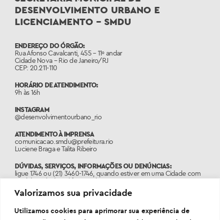
DESENVOLVIMENTO URBANO E
LICENCIAMENTO – SMDU
ENDEREÇO DO ÓRGÃO:
Rua Afonso Cavalcanti, 455 – 11º andar
Cidade Nova – Rio de Janeiro/RJ
CEP: 20.211-110
HORÁRIO DE ATENDIMENTO:
9h às 16h
INSTAGRAM
@desenvolvimentourbano_rio
ATENDIMENTO À IMPRENSA
comunicacao.smdu@prefeitura.rio
Luciene Braga e Talita Ribeiro
DÚVIDAS, SERVIÇOS, INFORMAÇÕES OU DENÚNCIAS:
ligue 1746 ou (21) 3460-1746, quando estiver em uma Cidade com
o código de área diferente do 21.
Valorizamos sua privacidade
PORTAL:
www.1746.rio
Utilizamos cookies para aprimorar sua experiência de