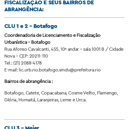
FISCALIZAÇÃO E SEUS BAIRROS DE
ABRANGÊNCIA:
CLU 1 e 2 – Botafogo
Coordenadoria de Licenciamento e Fiscalização
Urbanística – Botafogo
Rua Afonso Cavalcanti, 455, 10º andar – sala 1001 B / Cidade
Nova – CEP: 20211-110
Tel.: (21) 2088-4178
E-mail: lic.urb.rio.botafogo.smdu@prefeitura.rio
Bairros de abrangência :
Botafogo, Catete, Copacabana, Cosme Velho, Flamengo,
Glória, Humaitá, Laranjeiras, Leme e Urca.
CLU 3 – Meier