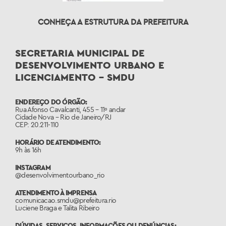
CONHEÇA A ESTRUTURA DA PREFEITURA
SECRETARIA MUNICIPAL DE
DESENVOLVIMENTO URBANO E
LICENCIAMENTO – SMDU
ENDEREÇO DO ÓRGÃO:
Rua Afonso Cavalcanti, 455 – 11º andar
Cidade Nova – Rio de Janeiro/RJ
CEP: 20.211-110
HORÁRIO DE ATENDIMENTO:
9h às 16h
INSTAGRAM
@desenvolvimentourbano_rio
ATENDIMENTO À IMPRENSA
comunicacao.smdu@prefeitura.rio
Luciene Braga e Talita Ribeiro
DÚVIDAS, SERVIÇOS, INFORMAÇÕES OU DENÚNCIAS: