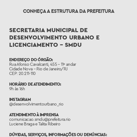
CONHEÇA A ESTRUTURA DA PREFEITURA
SECRETARIA MUNICIPAL DE
DESENVOLVIMENTO URBANO E
LICENCIAMENTO – SMDU
ENDEREÇO DO ÓRGÃO:
Rua Afonso Cavalcanti, 455 – 11º andar
Cidade Nova – Rio de Janeiro/RJ
CEP: 20.211-110
HORÁRIO DE ATENDIMENTO:
9h às 16h
INSTAGRAM
@desenvolvimentourbano_rio
ATENDIMENTO À IMPRENSA
comunicacao.smdu@prefeitura.rio
Luciene Braga e Talita Ribeiro
DÚVIDAS, SERVIÇOS, INFORMAÇÕES OU DENÚNCIAS: